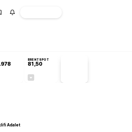
ÜYE
CANLI BORSA
Girişi
omisyonu’nda kabul edildi
BRENTSPOT
.978
81,50
PİYASA
VERİLERİ
+0,95%
-1,55%
+0,00
-1,28
lifi Adalet