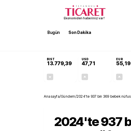
Ekonomiden haberiniz var!
Bugün
Son Dakika
Finans
EKST
SON DAKİKA
Terörsüz Türkiye Yasası teklifi 
BIST
USD
EUR
13.779,39
47,71
55,19
-0,14%
+0,18%
-19,42
0,09
Anasayfa
/
Gündem
/
2024'te 937 bin 369 bebek nüfus k
2024'te 937 b