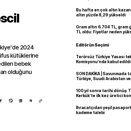
Bu hafta en çok altın kazan
scil
altın yüzde 8,29 yükseldi
Gram altın 6.704 TL, gram
TL oldu: Fiyatlar neden yük
Editörün Seçimi
Türkiye'de 2024
üfus kütüklerine
Terörsüz Türkiye Yasası tek
Komisyonu’nda kabul edildi
 edilen bebek
slan olduğunu
SON DAKİKA | Savunmada tari
Türkiye, Suudi Arabistan v
'Mekke Anlaşması'nı imzala
100 yıl sonra tarihi dönüş: 
Kerkük’te ilk kez üretici k
N
İhracatçıdan yeşil pasaport
kademe talebi