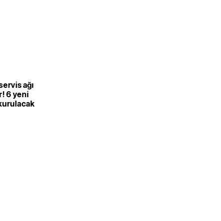
ervis ağı
r! 6 yeni
kurulacak