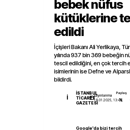
bebek nüfus
kütüklerine te
edildi
İçişleri Bakanı Ali Yerlikaya, 
yılında 937 bin 369 bebeğin n
tescil edildiğini, en çok tercih
isimlerinin ise Defne ve Alpar
bildirdi.
İSTANBUL
Paylaş
Yayınlanma
İ
TICARET
18.01.2025, 13:49
GAZETESI
Google'da bizi tercih