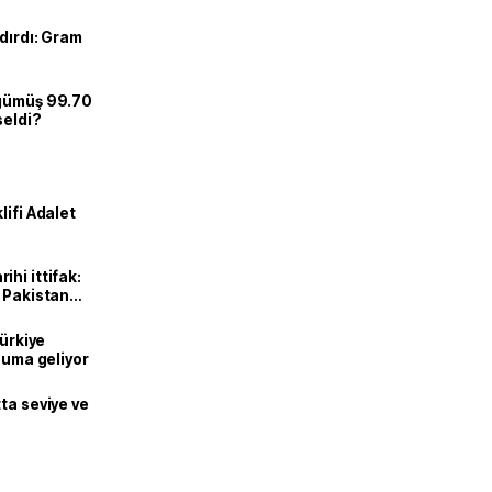
dırdı: Gram
 gümüş 99.70
seldi?
lifi Adalet
hi ittifak:
e Pakistan
dı
Türkiye
onuma geliyor
ta seviye ve