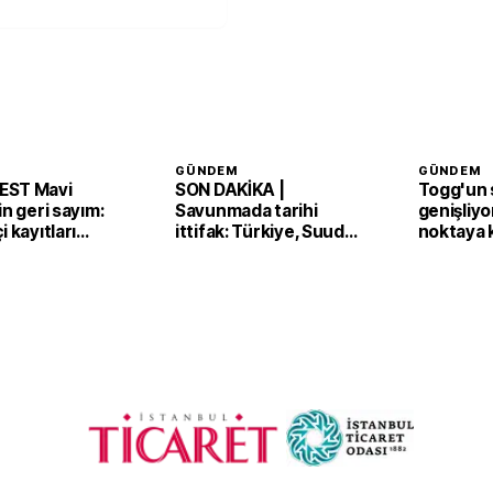
GÜNDEM
GÜNDEM
EST Mavi
SON DAKİKA |
Togg'un s
in geri sayım:
Savunmada tarihi
genişliyo
i kayıtları
ittifak: Türkiye, Suudi
noktaya 
Arabistan ve Pakistan
'Mekke Anlaşması'nı
imzaladı