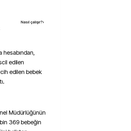
Kaynak ekle
Nasıl çalışır?
›
k
cil edilen
rcih edilen bebek
ı.
Genel Müdürlüğünün
7 bin 369 bebeğin