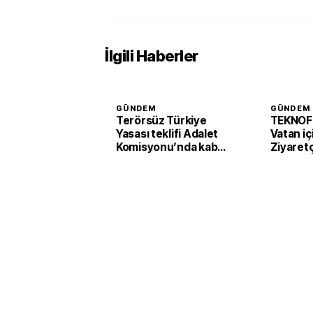
İlgili Haberler
GÜNDEM
GÜNDEM
Terörsüz Türkiye
TEKNOF
Yasası teklifi Adalet
Vatan iç
Komisyonu’nda kabul
Ziyaretç
edildi
başladı