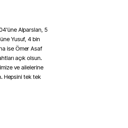
04'üne Alparslan, 5
'üne Yusuf, 4 bin
na ise Ömer Asaf
htları açık olsun.
imize ve ailelerine
ah. Hepsini tek tek