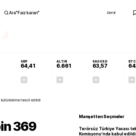
Ara
"
Faiz kararı
"
Ctrl K
RA
Adalet Komisyonu’nda kabul edildi
Terörsüz Türkiye Yasası teklifi Adalet K
GBP
ALTIN
XAGUSD
BTC
64,41
6.661
63,57
64
+0,32%
+0,38%
+2,59%
+3,37%
0,18
0,24
167,96
2,07
ütüklerine tescil edildi
Manşetten Seçmeler
in 369
Terörsüz Türkiye Yasası tek
Komisyonu’nda kabul edildi