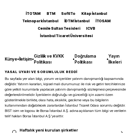
İTOTAM
BTM
SoftITo
Kitap İstanbul
Teknopark İstanbul
İDTM İstanbul
İTOSAM
Cemile Sultan Tesisleri
ICVB
İstanbul Ticaret Üniversitesi
Gizlilik ve KVKK
Doğrulama
Yayın
Künye
•
İletişim
•
•
•
Politikası
Politikası
İlkeleri
YASAL UYARI VE SORUMLULUK REDDİ
Bu sayfada yer alan bilgi, yorum ve içerikler yatırım danışmanlığı kapsamında
değildir. Yatırım kararları, kişisel mali durumunuz ile risk ve getiri tercihlerinize
göre yetkili kurumlarla yapılacak yatırım danışmanlığı sözleşmesi çerçevesinde
değerlendirilmelidir. İçeriklerin doğruluğu ve güncelliği için azami özen
gösterilmekle birlikte, olası hata, eksiklik, gecikme veya bu bilgilerin
kullanımından doğabilecek zararlardan İstanbul Ticaret Odası sorumlu değildir.
BIST isim ve logosu ile Borsa İstanbul A.Ş. adına açıklanan tüm bilgi ve verilerin
telif hakları Borsa İstanbul A.Ş.’ye aittir.
Haftalık yeni kurulan şirketler