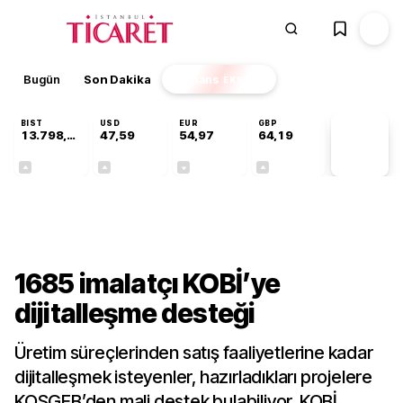
Bugün
Son Dakika
Finans
EKSTRA
BIST
USD
EUR
GBP
13.798,82
47,59
54,97
64,19
PİYASA
VERİLERİ
+0,70%
+0,05%
-0,08%
+0,15%
Sektörel
1685 imalatçı KOBİ’ye
dijitalleşme desteği
Üretim süreçlerinden satış faaliyetlerine kadar
dijitalleşmek isteyenler, hazırladıkları projelere
KOSGEB’den mali destek bulabiliyor. KOBİ