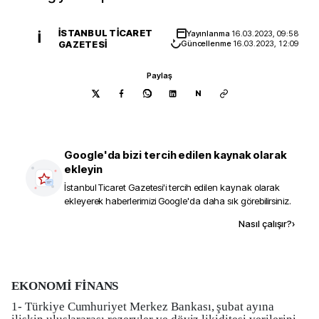
İSTANBUL TICARET
Yayınlanma
16.03.2023, 09:58
İ
GAZETESI
Güncellenme
16.03.2023, 12:09
Paylaş
N
Google'da bizi tercih edilen kaynak olarak
ekleyin
İstanbul Ticaret Gazetesi
'i tercih edilen kaynak olarak
ekleyerek haberlerimizi Google'da daha sık görebilirsiniz.
Kaynak ekle
Nasıl çalışır?
›
EKONOMİ FİNANS
1- Türkiye Cumhuriyet Merkez Bankası, şubat ayına