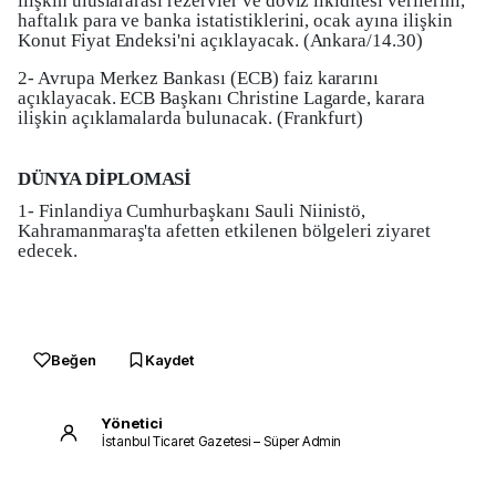
ilişkin uluslararası rezervler ve döviz likiditesi verilerini,
haftalık para ve banka istatistiklerini, ocak ayına ilişkin
Konut Fiyat Endeksi'ni açıklayacak. (Ankara/14.30)
2- Avrupa Merkez Bankası (ECB) faiz kararını
açıklayacak. ECB Başkanı Christine Lagarde, karara
ilişkin açıklamalarda bulunacak. (Frankfurt)
DÜNYA DİPLOMASİ
1- Finlandiya Cumhurbaşkanı Sauli Niinistö,
Kahramanmaraş'ta afetten etkilenen bölgeleri ziyaret
edecek.
Beğen
Kaydet
Yönetici
İstanbul Ticaret Gazetesi – Süper Admin