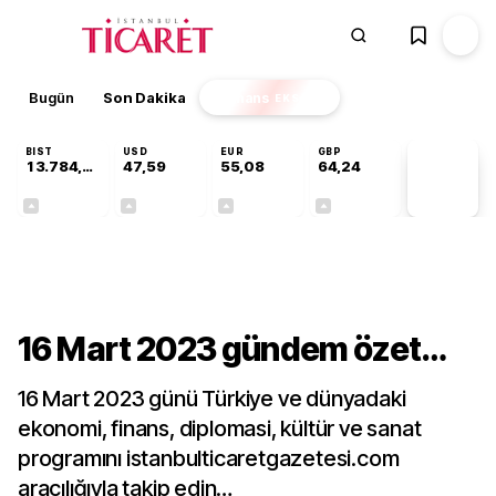
Bugün
Son Dakika
Finans
EKSTRA
BIST
USD
EUR
GBP
13.784,87
47,59
55,08
64,24
PİYASA
VERİLERİ
+0,60%
+0,06%
+0,13%
+0,22%
Gündem
16 Mart 2023 gündem özet…
16 Mart 2023 günü Türkiye ve dünyadaki
ekonomi, finans, diplomasi, kültür ve sanat
programını istanbulticaretgazetesi.com
aracılığıyla takip edin…