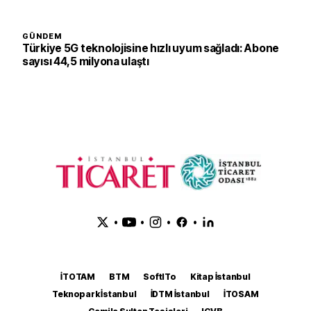
GÜNDEM
Türkiye 5G teknolojisine hızlı uyum sağladı: Abone
sayısı 44,5 milyona ulaştı
•
•
•
•
İTOTAM
BTM
SoftITo
Kitap İstanbul
Teknopark İstanbul
İDTM İstanbul
İTOSAM