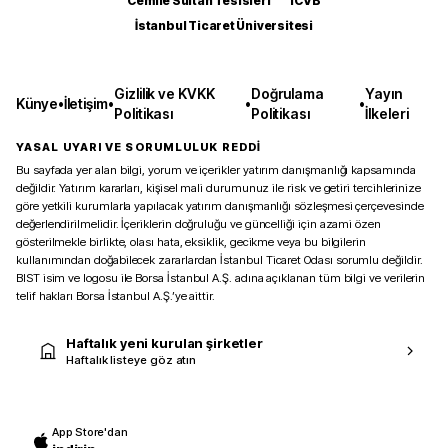
Cemile Sultan Tesisleri
ICVB
İstanbul Ticaret Üniversitesi
Gizlilik ve KVKK
Doğrulama
Yayın
Künye
•
İletişim
•
•
•
Politikası
Politikası
İlkeleri
YASAL UYARI VE SORUMLULUK REDDİ
Bu sayfada yer alan bilgi, yorum ve içerikler yatırım danışmanlığı kapsamında
değildir. Yatırım kararları, kişisel mali durumunuz ile risk ve getiri tercihlerinize
göre yetkili kurumlarla yapılacak yatırım danışmanlığı sözleşmesi çerçevesinde
değerlendirilmelidir. İçeriklerin doğruluğu ve güncelliği için azami özen
gösterilmekle birlikte, olası hata, eksiklik, gecikme veya bu bilgilerin
kullanımından doğabilecek zararlardan İstanbul Ticaret Odası sorumlu değildir.
BIST isim ve logosu ile Borsa İstanbul A.Ş. adına açıklanan tüm bilgi ve verilerin
telif hakları Borsa İstanbul A.Ş.’ye aittir.
Haftalık yeni kurulan şirketler
Haftalık listeye göz atın
App Store'dan