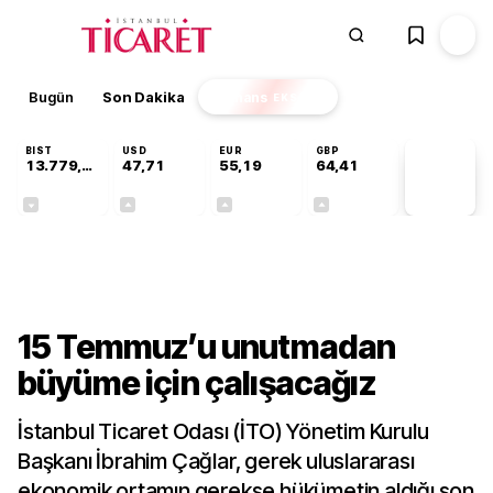
Bugün
Son Dakika
Finans
EKSTRA
BIST
USD
EUR
GBP
13.779,39
47,71
55,19
64,41
PİYASA
VERİLERİ
-0,14%
+0,18%
+0,32%
+0,38%
Gündem
15 Temmuz’u unutmadan
büyüme için çalışacağız
İstanbul Ticaret Odası (İTO) Yönetim Kurulu
Başkanı İbrahim Çağlar, gerek uluslararası
ekonomik ortamın gerekse hükümetin aldığı son