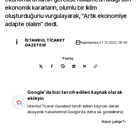
ekonomik kararların, olumlu bir iklim
oluşturduğunu vurgulayarak, “Artık ekonomiye
adapte olalım” dedi.
İSTANBUL TICARET
İ
Yayınlanma
21.10.2022, 09:49
GAZETESI
Paylaş
N
Google'da bizi tercih edilen kaynak olarak
ekleyin
İstanbul Ticaret Gazetesi
'i tercih edilen kaynak olarak
ekleyerek haberlerimizi Google'da daha sık görebilirsiniz.
Kaynak ekle
Nasıl çalışır?
›