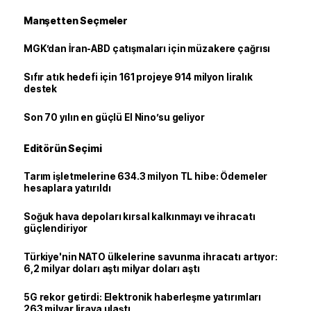
Manşetten Seçmeler
MGK’dan İran-ABD çatışmaları için müzakere çağrısı
Sıfır atık hedefi için 161 projeye 914 milyon liralık
destek
Son 70 yılın en güçlü El Nino’su geliyor
Editörün Seçimi
Tarım işletmelerine 634.3 milyon TL hibe: Ödemeler
hesaplara yatırıldı
Soğuk hava depoları kırsal kalkınmayı ve ihracatı
güçlendiriyor
Türkiye'nin NATO ülkelerine savunma ihracatı artıyor:
6,2 milyar doları aştı milyar doları aştı
5G rekor getirdi: Elektronik haberleşme yatırımları
263 milyar liraya ulaştı