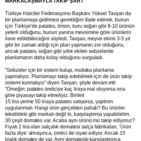
MARKALAŞMAYLA TAKİP ŞART
Türkiye Halciler Federasyonu Başkanı Yüksel Tavşan da
bir planlamaya gidilmesi gerektiğini ifade ederek, bunun
için Türkiye’de patates, limon, kuru soğan gibi 8-10 ürünün
yeterli olduğunu, bunun yanına mevsimine göre ürünlerin
ilave edilebileceğini söyledi. Tavşan, meyve ekimi 3-5 yıl
gibi bir zaman aldığı için plan yapmanın zor olduğunu,
ancak patates, soğan gibi yıllık ekilen sebzelerde
planlamanın daha kolay olduğunu vurguladı.
“Sebzeler için bir sistem bulup, mutlaka planlama
yapmalıyız. Planlamayı takip edebilmek için de ürün takip
sistemi kurmalıyız” diyen Tavşan, şöyle devam etti:
“Örneğin; patates üreticiye kaç liraya mal oluyorsa ona
göre piyasayı takip etmeliyiz. Birileri
15 lira yerine 50 liraya patates satıyorsa, yaptırım
uygulanmalı. Hangi ürün gerçekten pahalı? Bu ürünler
tekstildeki gibi markalı değil ki, karşılaştırma yapabilelim.
30 çeşit domates var. Acaba aynı ürünü mü takip ediyoruz?
Fiyatı 2 lira olan salçalık domatesi salça fabrikaları, ‘Ürün
fazla diye’ almayınca, üretici de isyan ediyor. Ancak 15
liralık domates de var. Aynı domatesle karşılaştırınca