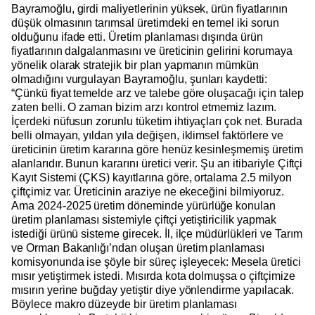
Bayramoğlu, girdi maliyetlerinin yüksek, ürün fiyatlarının
düşük olmasının tarımsal üretimdeki en temel iki sorun
olduğunu ifade etti. Üretim planlaması dışında ürün
fiyatlarının dalgalanmasını ve üreticinin gelirini korumaya
yönelik olarak stratejik bir plan yapmanın mümkün
olmadığını vurgulayan Bayramoğlu, şunları kaydetti:
“Çünkü fiyat temelde arz ve talebe göre oluşacağı için talep
zaten belli. O zaman bizim arzı kontrol etmemiz lazım.
İçerdeki nüfusun zorunlu tüketim ihtiyaçları çok net. Burada
belli olmayan, yıldan yıla değişen, iklimsel faktörlere ve
üreticinin üretim kararına göre henüz kesinleşmemiş üretim
alanlarıdır. Bunun kararını üretici verir. Şu an itibariyle Çiftçi
Kayıt Sistemi (ÇKS) kayıtlarına göre, ortalama 2.5 milyon
çiftçimiz var. Üreticinin araziye ne ekeceğini bilmiyoruz.
Ama 2024-2025 üretim döneminde yürürlüğe konulan
üretim planlaması sistemiyle çiftçi yetiştiricilik yapmak
istediği ürünü sisteme girecek. İl, ilçe müdürlükleri ve Tarım
ve Orman Bakanlığı’ndan oluşan üretim planlaması
komisyonunda ise şöyle bir süreç işleyecek: Mesela üretici
mısır yetiştirmek istedi. Mısırda kota dolmuşsa o çiftçimize
mısırın yerine buğday yetiştir diye yönlendirme yapılacak.
Böylece makro düzeyde bir üretim planlaması