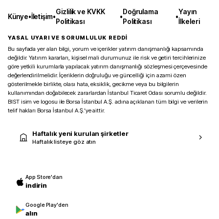
Gizlilik ve KVKK
Doğrulama
Yayın
Künye
•
İletişim
•
•
•
Politikası
Politikası
İlkeleri
YASAL UYARI VE SORUMLULUK REDDİ
Bu sayfada yer alan bilgi, yorum ve içerikler yatırım danışmanlığı kapsamında
değildir. Yatırım kararları, kişisel mali durumunuz ile risk ve getiri tercihlerinize
göre yetkili kurumlarla yapılacak yatırım danışmanlığı sözleşmesi çerçevesinde
değerlendirilmelidir. İçeriklerin doğruluğu ve güncelliği için azami özen
gösterilmekle birlikte, olası hata, eksiklik, gecikme veya bu bilgilerin
kullanımından doğabilecek zararlardan İstanbul Ticaret Odası sorumlu değildir.
BIST isim ve logosu ile Borsa İstanbul A.Ş. adına açıklanan tüm bilgi ve verilerin
telif hakları Borsa İstanbul A.Ş.’ye aittir.
Haftalık yeni kurulan şirketler
Haftalık listeye göz atın
App Store'dan
indirin
Google Play'den
alın