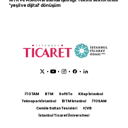
'yeşil ve dijital' dönüşüm
•
•
•
•
İTOTAM
BTM
SoftITo
Kitap İstanbul
Teknopark İstanbul
İDTM İstanbul
İTOSAM
Cemile Sultan Tesisleri
ICVB
İstanbul Ticaret Üniversitesi