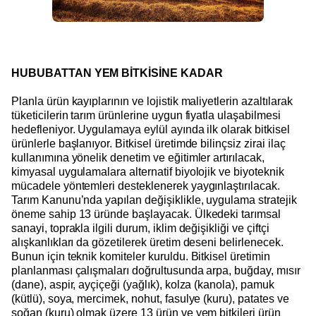
HUBUBATTAN YEM BİTKİSİNE KADAR
Planla ürün kayıplarının ve lojistik maliyetlerin azaltılarak
tüketicilerin tarım ürünlerine uygun fiyatla ulaşabilmesi
hedefleniyor. Uygulamaya eylül ayında ilk olarak bitkisel
ürünlerle başlanıyor. Bitkisel üretimde bilinçsiz zirai ilaç
kullanımına yönelik denetim ve eğitimler artırılacak,
kimyasal uygulamalara alternatif biyolojik ve biyoteknik
mücadele yöntemleri desteklenerek yaygınlaştırılacak.
Tarım Kanunu’nda yapılan değişiklikle, uygulama stratejik
öneme sahip 13 üründe başlayacak. Ülkedeki tarımsal
sanayi, toprakla ilgili durum, iklim değişikliği ve çiftçi
alışkanlıkları da gözetilerek üretim deseni belirlenecek.
Bunun için teknik komiteler kuruldu. Bitkisel üretimin
planlanması çalışmaları doğrultusunda arpa, buğday, mısır
(dane), aspir, ayçiçeği (yağlık), kolza (kanola), pamuk
(kütlü), soya, mercimek, nohut, fasulye (kuru), patates ve
soğan (kuru) olmak üzere 13 ürün ve yem bitkileri ürün