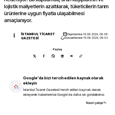
lojistik maliyetlerin azaltılarak, tüketicilerin tarım
ürünlerine uygun fiyatla ulaşabilmesi
amaçlanıyor.
İSTANBUL TICARET
Yayınlanma
19.08.2024, 08:48
İ
GAZETESI
Güncellenme
19.08.2024, 08:53
Paylaş
N
Google'da bizi tercih edilen kaynak olarak
ekleyin
İstanbul Ticaret Gazetesi
'i tercih edilen kaynak olarak
ekleyerek haberlerimizi Google'da daha sık görebilirsiniz.
Kaynak ekle
Nasıl çalışır?
›