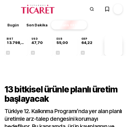
Bugün
Son Dakika
Finans
EKSTRA
BIST
USD
EUR
GBP
13.798,82
47,70
55,00
64,22
PİYASA
VERİLERİ
+0,70%
+0,16%
-0,02%
+0,08%
Sektörel
13 bitkisel ürünle planlı üretim
başlayacak
Türkiye 12. Kalkınma Programı’nda yer alan planlı
üretimle arz-talep dengesini korumayı
hedefliyor. Bu kapsamda, ürün kayıplarının ve