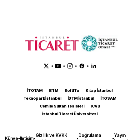
•
•
•
•
İTOTAM
BTM
SoftITo
Kitap İstanbul
Teknopark İstanbul
İDTM İstanbul
İTOSAM
Cemile Sultan Tesisleri
ICVB
İstanbul Ticaret Üniversitesi
Gizlilik ve KVKK
Doğrulama
Yayın
Künye
•
İletişim
•
•
•