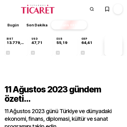
Bugün
Son Dakika
Finans
EKSTRA
BIST
USD
EUR
GBP
13.779,39
47,71
55,19
64,41
PİYASA
VERİLERİ
-0,14%
+0,18%
+0,32%
+0,38%
Gündem
11 Ağustos 2023 gündem
özeti…
11 Ağustos 2023 günü Türkiye ve dünyadaki
ekonomi, finans, diplomasi, kültür ve sanat
programını takip edin…