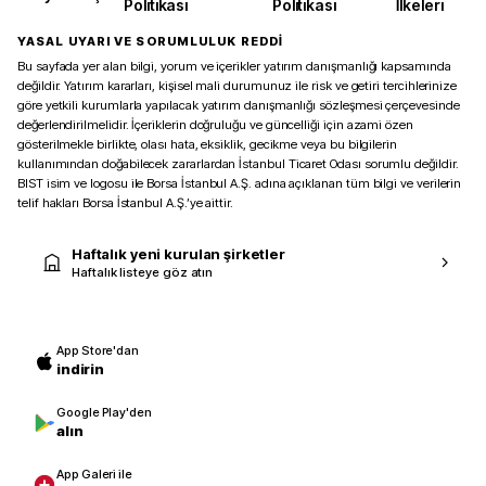
Politikası
Politikası
İlkeleri
YASAL UYARI VE SORUMLULUK REDDİ
Bu sayfada yer alan bilgi, yorum ve içerikler yatırım danışmanlığı kapsamında
değildir. Yatırım kararları, kişisel mali durumunuz ile risk ve getiri tercihlerinize
göre yetkili kurumlarla yapılacak yatırım danışmanlığı sözleşmesi çerçevesinde
değerlendirilmelidir. İçeriklerin doğruluğu ve güncelliği için azami özen
gösterilmekle birlikte, olası hata, eksiklik, gecikme veya bu bilgilerin
kullanımından doğabilecek zararlardan İstanbul Ticaret Odası sorumlu değildir.
BIST isim ve logosu ile Borsa İstanbul A.Ş. adına açıklanan tüm bilgi ve verilerin
telif hakları Borsa İstanbul A.Ş.’ye aittir.
Haftalık yeni kurulan şirketler
Haftalık listeye göz atın
App Store'dan
indirin
Google Play'den
alın
App Galeri ile