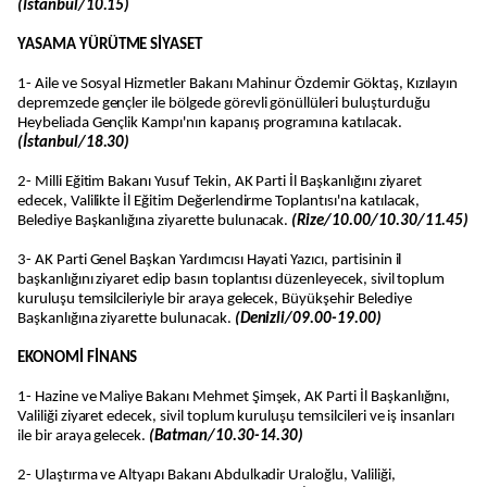
(İstanbul/10.15)
YASAMA YÜRÜTME SİYASET
1- Aile ve Sosyal Hizmetler Bakanı Mahinur Özdemir Göktaş, Kızılayın
depremzede gençler ile bölgede görevli gönüllüleri buluşturduğu
Heybeliada Gençlik Kampı'nın kapanış programına katılacak.
(İstanbul/18.30)
2- Milli Eğitim Bakanı Yusuf Tekin, AK Parti İl Başkanlığını ziyaret
edecek, Valilikte İl Eğitim Değerlendirme Toplantısı'na katılacak,
Belediye Başkanlığına ziyarette bulunacak.
(Rize/10.00/10.30/11.45)
3- AK Parti Genel Başkan Yardımcısı Hayati Yazıcı, partisinin il
başkanlığını ziyaret edip basın toplantısı düzenleyecek, sivil toplum
kuruluşu temsilcileriyle bir araya gelecek, Büyükşehir Belediye
Başkanlığına ziyarette bulunacak.
(Denizli/09.00-19.00)
EKONOMİ FİNANS
1- Hazine ve Maliye Bakanı Mehmet Şimşek, AK Parti İl Başkanlığını,
Valiliği ziyaret edecek, sivil toplum kuruluşu temsilcileri ve iş insanları
ile bir araya gelecek.
(Batman/10.30-14.30)
2- Ulaştırma ve Altyapı Bakanı Abdulkadir Uraloğlu, Valiliği,