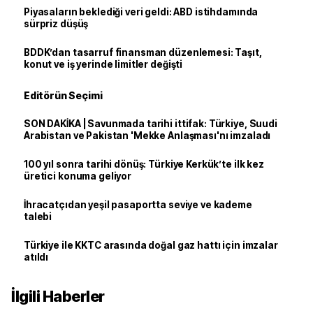
Piyasaların beklediği veri geldi: ABD istihdamında
sürpriz düşüş
BDDK’dan tasarruf finansman düzenlemesi: Taşıt,
konut ve iş yerinde limitler değişti
Editörün Seçimi
SON DAKİKA | Savunmada tarihi ittifak: Türkiye, Suudi
Arabistan ve Pakistan 'Mekke Anlaşması'nı imzaladı
100 yıl sonra tarihi dönüş: Türkiye Kerkük’te ilk kez
üretici konuma geliyor
İhracatçıdan yeşil pasaportta seviye ve kademe
talebi
Türkiye ile KKTC arasında doğal gaz hattı için imzalar
atıldı
İlgili Haberler