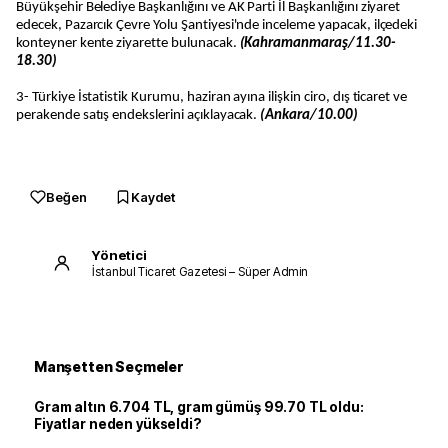
Büyükşehir Belediye Başkanlığını ve AK Parti İl Başkanlığını ziyaret
edecek, Pazarcık Çevre Yolu Şantiyesi'nde inceleme yapacak, ilçedeki
konteyner kente ziyarette bulunacak.
(Kahramanmaraş/11.30-
18.30)
3- Türkiye İstatistik Kurumu, haziran ayına ilişkin ciro, dış ticaret ve
perakende satış endekslerini açıklayacak.
(Ankara/10.00)
Beğen
Kaydet
Yönetici
İstanbul Ticaret Gazetesi – Süper Admin
Manşetten Seçmeler
Gram altın 6.704 TL, gram gümüş 99.70 TL oldu:
Fiyatlar neden yükseldi?