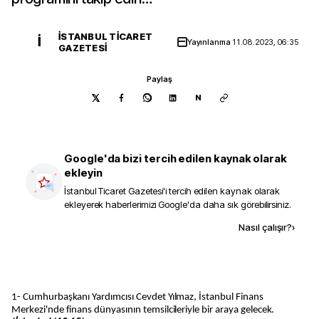
İSTANBUL TICARET
İ
Yayınlanma
11.08.2023, 06:35
GAZETESI
Paylaş
N
Google'da bizi tercih edilen kaynak olarak
ekleyin
İstanbul Ticaret Gazetesi
'i tercih edilen kaynak olarak
ekleyerek haberlerimizi Google'da daha sık görebilirsiniz.
Kaynak ekle
Nasıl çalışır?
›
1- Cumhurbaşkanı Yardımcısı Cevdet Yılmaz, İstanbul Finans
Merkezi'nde finans dünyasının temsilcileriyle bir araya gelecek.