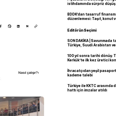
istihdamında sürpriz düşüş
BDDK’dan tasarruf finans
düzenlemesi: Taşıt, konut v
limitler değişti
N
Editörün Seçimi
SON DAKİKA | Savunmada tari
Türkiye, Suudi Arabistan v
'Mekke Anlaşması'nı imzala
100 yıl sonra tarihi dönüş: 
Kerkük’te ilk kez üretici k
Kaynak ekle
İhracatçıdan yeşil pasaport
Nasıl çalışır?
›
kademe talebi
k
Türkiye ile KKTC arasında 
hattı için imzalar atıldı