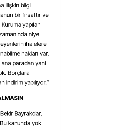
ilişkin bilgi
anun bir fırsattır ve
. Kuruma yapılan
u zamanında niye
yenlerin ihalelere
nabilme hakları var.
 ana paradan yani
ok. Borçlara
indirim yapılıyor.”
ALMASIN
 Bekir Bayrakdar,
: ”Bu kanunda yok