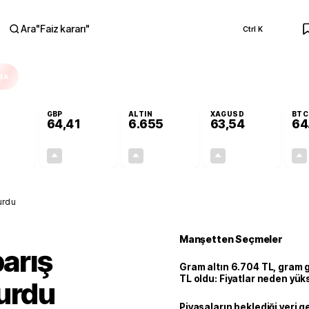
Ara
"
Faiz kararı
"
Ctrl K
RA
GBP
ALTIN
XAGUSD
BTC
64,41
6.655
63,54
64
+0,32%
+0,38%
+2,51%
+3,32%
0,17
0,24
162,81
2,04
turdu
Manşetten Seçmeler
barış
Gram altın 6.704 TL, gram
TL oldu: Fiyatlar neden yük
urdu
Piyasaların beklediği veri g