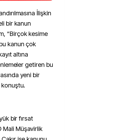
ndırılmasına İlişkin
li bir kanun
m, “Birçok kesime
 bu kanun çok
kayıt altına
zenlemeler getiren bu
asında yeni bir
e konuştu.
yük bir fırsat
 Mali Müşavirlik
 Çakır ise kanunu