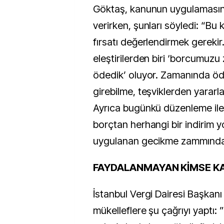
Göktaş, kanunun uygulamasına 
verirken, şunları söyledi: “Bu k
fırsatı değerlendirmek gerekir
eleştirilerden biri ‘borcumuz
ödedik’ oluyor. Zamanında öde
girebilme, teşviklerden yararla
Ayrıca bugünkü düzenleme ile
borçtan herhangi bir indirim y
uygulanan gecikme zammından 
FAYDALANMAYAN KİMSE K
İstanbul Vergi Dairesi Başkanı
mükelleflere şu çağrıyı yaptı