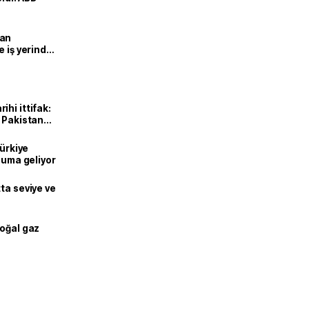
man
e iş yerinde
hi ittifak:
e Pakistan
dı
Türkiye
onuma geliyor
ta seviye ve
doğal gaz