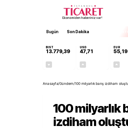
Ekonomiden haberiniz var!
Bugün
Son Dakika
Finans
EKST
BIST
USD
EUR
13.779,39
47,71
55,19
-0,14%
+0,18%
-19,42
0,09
Anasayfa
/
Gündem
/
100 milyarlık barış izdiham oluş
100 milyarlık 
izdiham oluşt