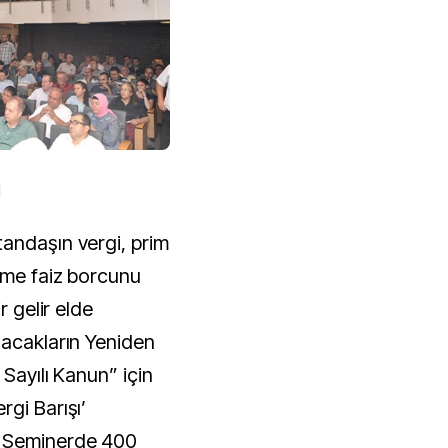
N
andaşın vergi, prim
ikme faiz borcunu
r gelir elde
lacakların Yeniden
 Sayılı Kanun” için
gi Barışı’
. Seminerde 400