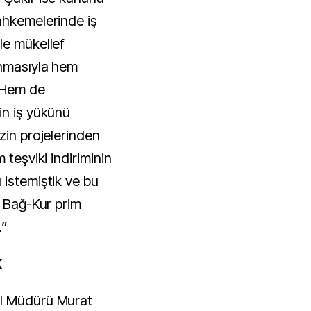
ahkemelerinde iş
le mükellef
anmasıyla hem
 Hem de
in iş yükünü
zin projelerinden
 teşviki indiriminin
 istemiştik ve bu
e Bağ-Kur prim
.”
K
İl Müdürü Murat