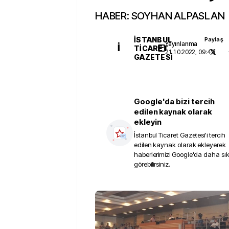
HABER: SOYHAN ALPASLAN
İSTANBUL
Paylaş
Yayınlanma
İ
TICARET
21.10.2022, 09:49
GAZETESI
Google'da bizi tercih
edilen kaynak olarak
ekleyin
İstanbul Ticaret Gazetesi
'i tercih
edilen kaynak olarak ekleyerek
haberlerimizi Google'da daha sı
görebilirsiniz.