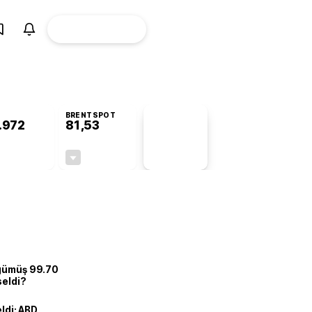
ÜYE
CANLI BORSA
Girişi
BRENTSPOT
.972
81,53
PİYASA
VERİLERİ
+0,82%
-1,51%
+0,00
-1,25
 gümüş 99.70
seldi?
eldi: ABD