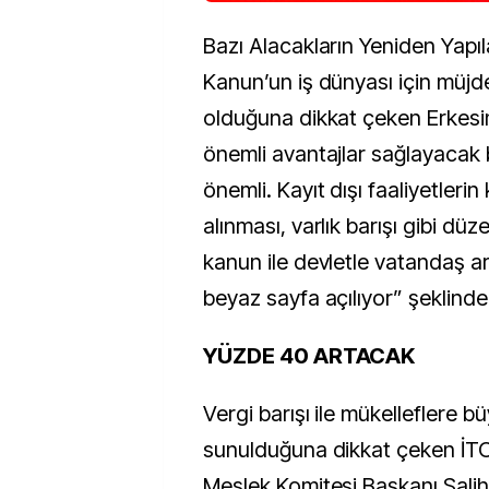
Bazı Alacakların Yeniden Yapıla
Kanun’un iş dünyası için müjde
olduğuna dikkat çeken Erkesi
önemli avantajlar sağlayacak
önemli. Kayıt dışı faaliyetlerin 
alınması, varlık barışı gibi dü
kanun ile devletle vatandaş ar
beyaz sayfa açılıyor” şeklind
YÜZDE 40 ARTACAK
Vergi barışı ile mükelleflere bü
sunulduğuna dikkat çeken
İTO
Meslek Komitesi Başkanı Salih