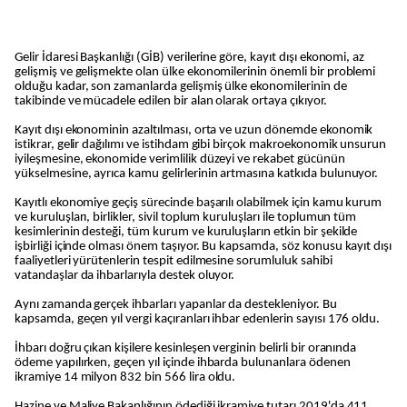
Gelir İdaresi Başkanlığı (GİB) verilerine göre, kayıt dışı ekonomi, az
gelişmiş ve gelişmekte olan ülke ekonomilerinin önemli bir problemi
olduğu kadar, son zamanlarda gelişmiş ülke ekonomilerinin de
takibinde ve mücadele edilen bir alan olarak ortaya çıkıyor.
Kayıt dışı ekonominin azaltılması, orta ve uzun dönemde ekonomik
istikrar, gelir dağılımı ve istihdam gibi birçok makroekonomik unsurun
iyileşmesine, ekonomide verimlilik düzeyi ve rekabet gücünün
yükselmesine, ayrıca kamu gelirlerinin artmasına katkıda bulunuyor.
Kayıtlı ekonomiye geçiş sürecinde başarılı olabilmek için kamu kurum
ve kuruluşları, birlikler, sivil toplum kuruluşları ile toplumun tüm
kesimlerinin desteği, tüm kurum ve kuruluşların etkin bir şekilde
işbirliği içinde olması önem taşıyor. Bu kapsamda, söz konusu kayıt dışı
faaliyetleri yürütenlerin tespit edilmesine sorumluluk sahibi
vatandaşlar da ihbarlarıyla destek oluyor.
Aynı zamanda gerçek ihbarları yapanlar da destekleniyor. Bu
kapsamda, geçen yıl vergi kaçıranları ihbar edenlerin sayısı 176 oldu.
İhbarı doğru çıkan kişilere kesinleşen verginin belirli bir oranında
ödeme yapılırken, geçen yıl içinde ihbarda bulunanlara ödenen
ikramiye 14 milyon 832 bin 566 lira oldu.
Hazine ve Maliye Bakanlığının ödediği ikramiye tutarı 2019'da 411