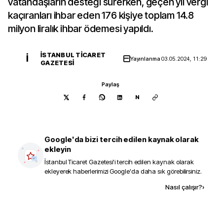
vatandaşların desteği sürerken, geçen yıl vergi
kaçıranları ihbar eden 176 kişiye toplam 14.8
milyon liralık ihbar ödemesi yapıldı.
İSTANBUL TICARET
İ
Yayınlanma
03.05.2024, 11:29
GAZETESI
Paylaş
N
Google'da bizi tercih edilen kaynak olarak
ekleyin
İstanbul Ticaret Gazetesi
'i tercih edilen kaynak olarak
ekleyerek haberlerimizi Google'da daha sık görebilirsiniz.
Kaynak ekle
Nasıl çalışır?
›