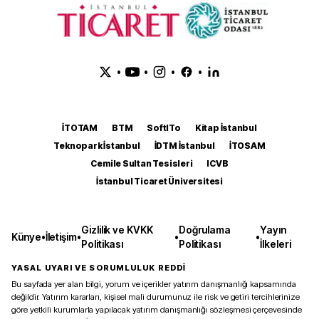
•
•
•
•
İTOTAM
BTM
SoftITo
Kitap İstanbul
Teknopark İstanbul
İDTM İstanbul
İTOSAM
Cemile Sultan Tesisleri
ICVB
İstanbul Ticaret Üniversitesi
Gizlilik ve KVKK
Doğrulama
Yayın
Künye
•
İletişim
•
•
•
Politikası
Politikası
İlkeleri
YASAL UYARI VE SORUMLULUK REDDİ
Bu sayfada yer alan bilgi, yorum ve içerikler yatırım danışmanlığı kapsamında
değildir. Yatırım kararları, kişisel mali durumunuz ile risk ve getiri tercihlerinize
göre yetkili kurumlarla yapılacak yatırım danışmanlığı sözleşmesi çerçevesinde