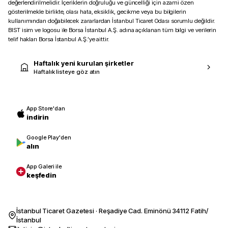
değerlendirilmelidir. İçeriklerin doğruluğu ve güncelliği için azami özen
gösterilmekle birlikte, olası hata, eksiklik, gecikme veya bu bilgilerin
kullanımından doğabilecek zararlardan İstanbul Ticaret Odası sorumlu değildir.
BIST isim ve logosu ile Borsa İstanbul A.Ş. adına açıklanan tüm bilgi ve verilerin
telif hakları Borsa İstanbul A.Ş.’ye aittir.
Haftalık yeni kurulan şirketler
Haftalık listeye göz atın
App Store'dan
indirin
Google Play'den
alın
App Galeri ile
keşfedin
İstanbul Ticaret Gazetesi · Reşadiye Cad. Eminönü 34112 Fatih/
İstanbul