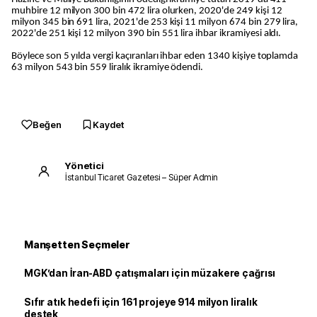
muhbire 12 milyon 300 bin 472 lira olurken, 2020'de 249 kişi 12
milyon 345 bin 691 lira, 2021'de 253 kişi 11 milyon 674 bin 279 lira,
2022'de 251 kişi 12 milyon 390 bin 551 lira ihbar ikramiyesi aldı.
Böylece son 5 yılda vergi kaçıranları ihbar eden 1340 kişiye toplamda
63 milyon 543 bin 559 liralık ikramiye ödendi.
Beğen
Kaydet
Yönetici
İstanbul Ticaret Gazetesi – Süper Admin
Manşetten Seçmeler
MGK’dan İran-ABD çatışmaları için müzakere çağrısı
Sıfır atık hedefi için 161 projeye 914 milyon liralık
destek