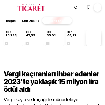
Bugün
Son Dakika
Finans
EKSTRA
BIST
USD
EUR
GBP
13.798,82
47,59
55,01
64,17
PİYASA
VERİLERİ
+0,70%
+0,06%
+0,00%
+0,12%
Gündem
Vergi kaçıranları ihbar edenler
2023'te yaklaşık 15 milyon lira
ödül aldı
Vergi kayıp ve kaçağı ile mücadeleye